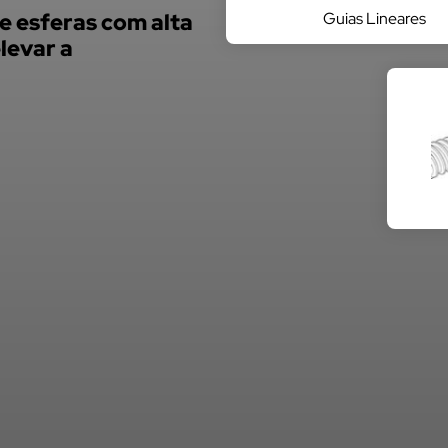
Guias Lineares
de esferas com alta
levar a