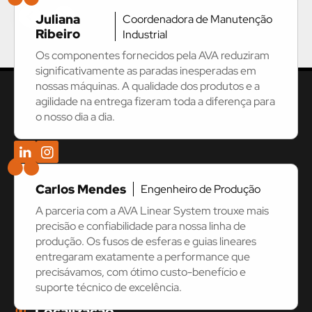
Juliana
Coordenadora de Manutenção
Ribeiro
Industrial
Os componentes fornecidos pela AVA reduziram
significativamente as paradas inesperadas em
nossas máquinas. A qualidade dos produtos e a
agilidade na entrega fizeram toda a diferença para
o nosso dia a dia.
Localização e Contato
Carlos Mendes
Engenheiro de Produção
Central de Atendimento
A parceria com a AVA Linear System trouxe mais
precisão e confiabilidade para nossa linha de
Vendas:
(11) 4667-3966
produção. Os fusos de esferas e guias lineares
São Paulo:
(11) 99826-3597
entregaram exatamente a performance que
Outros Estados:
(11) 9 4108-2309
precisávamos, com ótimo custo-benefício e
suporte técnico de excelência.
Localização